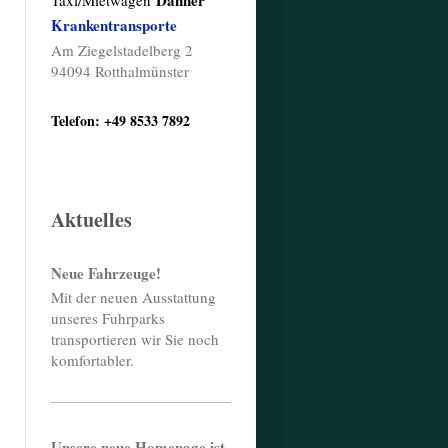
Danner
Taxi/Mietwagen
Krankentransporte
Am Ziegelstadelberg 2
94094 Rotthalmünster
Telefon: +49 8533 7892
Aktuelles
Neue Fahrzeuge!
Mit der neuen Ausstattung
unseres Fuhrparks
transportieren wir Sie noch
komfortabler.
Unsere neue Homepage ist