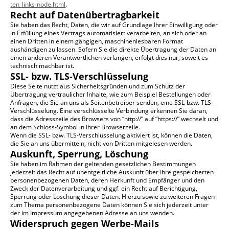
ten_links-node.html
.
Recht auf Datenübertragbarkeit
Sie haben das Recht, Daten, die wir auf Grundlage Ihrer Einwilligung oder
in Erfüllung eines Vertrags automatisiert verarbeiten, an sich oder an
einen Dritten in einem gängigen, maschinenlesbaren Format
aushändigen zu lassen. Sofern Sie die direkte Übertragung der Daten an
einen anderen Verantwortlichen verlangen, erfolgt dies nur, soweit es
technisch machbar ist.
SSL- bzw. TLS-Verschlüsselung
Diese Seite nutzt aus Sicherheitsgründen und zum Schutz der
Übertragung vertraulicher Inhalte, wie zum Beispiel Bestellungen oder
Anfragen, die Sie an uns als Seitenbetreiber senden, eine SSL-bzw. TLS-
Verschlüsselung. Eine verschlüsselte Verbindung erkennen Sie daran,
dass die Adresszeile des Browsers von “http://” auf “https://” wechselt und
an dem Schloss-Symbol in Ihrer Browserzeile.
Wenn die SSL- bzw. TLS-Verschlüsselung aktiviert ist, können die Daten,
die Sie an uns übermitteln, nicht von Dritten mitgelesen werden.
Auskunft, Sperrung, Löschung
Sie haben im Rahmen der geltenden gesetzlichen Bestimmungen
jederzeit das Recht auf unentgeltliche Auskunft über Ihre gespeicherten
personenbezogenen Daten, deren Herkunft und Empfänger und den
Zweck der Datenverarbeitung und ggf. ein Recht auf Berichtigung,
Sperrung oder Löschung dieser Daten. Hierzu sowie zu weiteren Fragen
zum Thema personenbezogene Daten können Sie sich jederzeit unter
der im Impressum angegebenen Adresse an uns wenden.
Widerspruch gegen Werbe-Mails