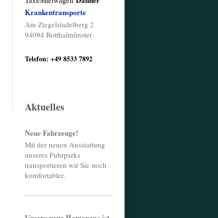
Danner
Taxi/Mietwagen
Krankentransporte
Am Ziegelstadelberg 2
94094 Rotthalmünster
Telefon: +49 8533 7892
Aktuelles
Neue Fahrzeuge!
Mit der neuen Ausstattung
unseres Fuhrparks
transportieren wir Sie noch
komfortabler.
Unsere neue Homepage ist