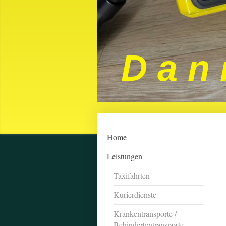
D a n 
Home
Leistungen
Taxifahrten
Kurierdienste
Krankentransporte /
Behindertentransporte